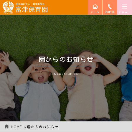
メール
お電話
メニュー
大人も子どもも「共に育ち共に喜ぶこと」を
大切にする保育園を目指しています
子どもは自らの育ちの中で自立し、
成長していき、大きな達成感を味わい、
感動する日に遭遇することで、
園からのお知らせ
その後の人生への生きる力を身につけ、
努力することができるようになると、
NEWS&TOPICS
私たちは思っています。
子どもは、私たちの宝です。
HOME
>
園からのお知らせ