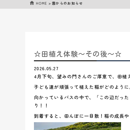
HOME
>
園からのお知らせ
☆田植え体験～その後～☆
2026.05.27
4月下旬、望みの門さんのご厚意で、田植
子ども達が頑張って植えた稲がどのように
向かっているバスの中で、「この辺だった
り！！
到着すると、田んぼに一目散！稲の成長や